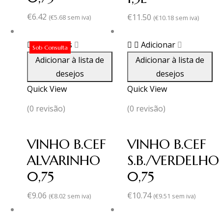
€
6.42
€
11.50
(
€
5.68
sem iva)
(
€
10.18
sem iva)
Ler mais
Adicionar
Sob Consulta
Adicionar à lista de
Adicionar à lista de
desejos
desejos
Quick View
Quick View
(0 revisão)
(0 revisão)
VINHO B.CEF
VINHO B.CEF
ALVARINHO
S.B./VERDELHO
0,75
0,75
€
9.06
€
10.74
(
€
8.02
sem iva)
(
€
9.51
sem iva)