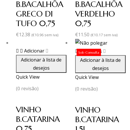
B.BACALHÔA
B.BACALHÔA
GRECO DI
VERDELHO
TUFO 0,75
0,75
€
12.38
€
11.50
(
€
10.96
sem iva)
(
€
10.17
sem iva)
Adicionar
Ler mais
Sob Consulta
Adicionar à lista de
Adicionar à lista de
desejos
desejos
Quick View
Quick View
(0 revisão)
(0 revisão)
VINHO
VINHO
B.CATARINA
B.CATARINA
0,75
1,5L