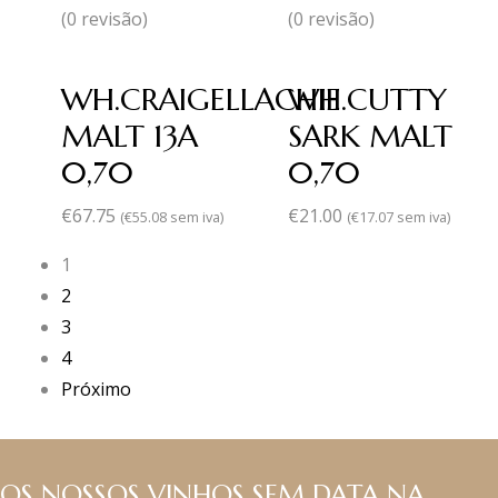
(0 revisão)
(0 revisão)
WH.CRAIGELLACHIE
WH.CUTTY
MALT 13A
SARK MALT
0,70
0,70
€
67.75
€
21.00
(
€
55.08
sem iva)
(
€
17.07
sem iva)
1
2
3
4
Próximo
OS NOSSOS VINHOS SEM DATA NA