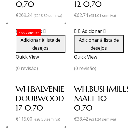
0,70
12 0,70
€
269.24
€
62.74
(
€
218.89
sem iva)
(
€
51.01
sem iva)
Ler mais
Adicionar
Sob Consulta
Adicionar à lista de
Adicionar à lista de
desejos
desejos
Quick View
Quick View
(0 revisão)
(0 revisão)
WH.BALVENIE
WH.BUSHMILL
DOUBWOOD
MALT 10
17 0.70
0,70
€
115.00
€
38.42
(
€
93.50
sem iva)
(
€
31.24
sem iva)