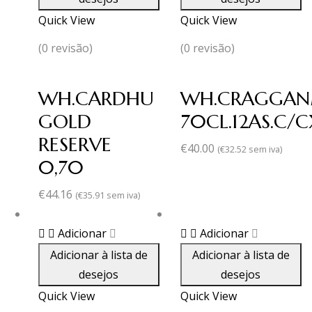
Quick View
Quick View
(0 revisão)
(0 revisão)
WH.CARDHU
WH.CRAGGA
GOLD
70CL.12AS.C/
RESERVE
€
40.00
(
€
32.52
sem iva)
0,70
€
44.16
(
€
35.91
sem iva)
Adicionar
Adicionar
Adicionar à lista de
Adicionar à lista de
desejos
desejos
Quick View
Quick View