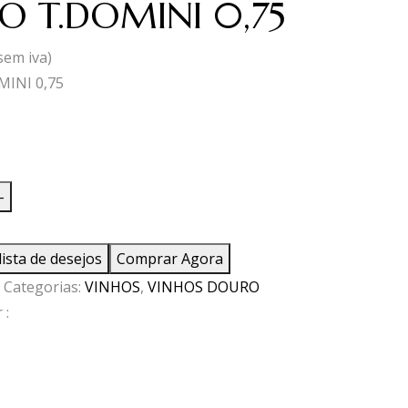
O T.DOMINI 0,75
sem iva)
INI 0,75
ade
-
lista de desejos
Comprar Agora
I
Categorias:
VINHOS
,
VINHOS DOURO
 :