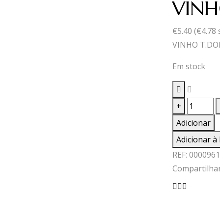
VINH
€
5.40
(
€
4.78
VINHO T.DOM
Em stock
Quantid
+
de
Adicionar
VINHO
Adicionar à 
T.DOMIN
REF:
0000961
0,75
Compartilhar