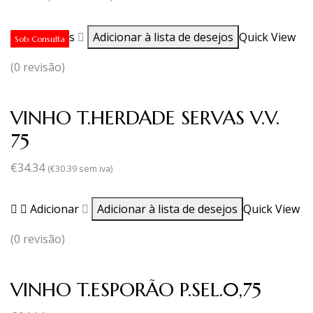
Ler mais
Adicionar à lista de desejos
Quick View
Sob Consulta
(0 revisão)
VINHO T.HERDADE SERVAS V.V.
75
€
34.34
(
€
30.39
sem iva)
Adicionar
Adicionar à lista de desejos
Quick View
(0 revisão)
VINHO T.ESPORÃO P.SEL.0,75