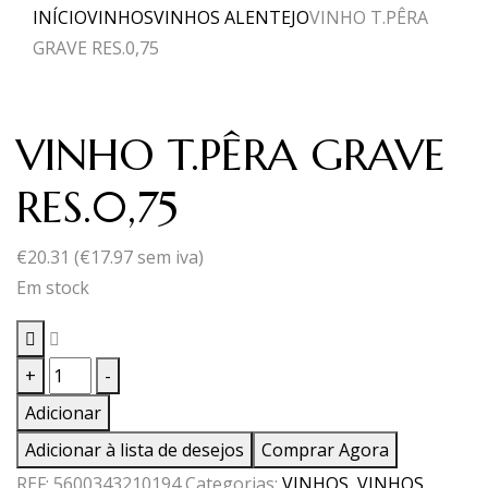
INÍCIO
VINHOS
VINHOS ALENTEJO
VINHO T.PÊRA
GRAVE RES.0,75
VINHO T.PÊRA GRAVE
RES.0,75
€
20.31
(
€
17.97
sem iva)
Em stock
Quantidade
+
-
de
Adicionar
VINHO
Adicionar à lista de desejos
Comprar Agora
T.PÊRA
REF:
5600343210194
Categorias:
VINHOS
,
VINHOS