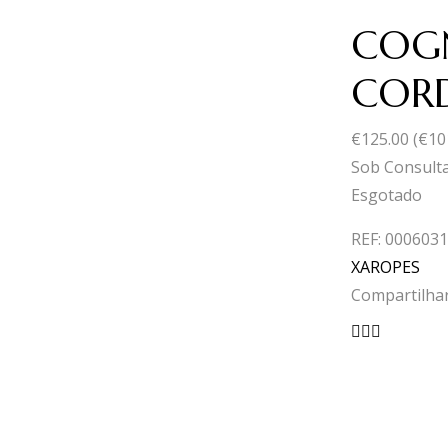
COG
CORD
€
125.00
(
€
10
Sob Consult
Esgotado
REF:
0006031
XAROPES
Compartilhar