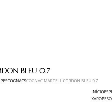
DON BLEU 0.7
OPES
COGNACS
COGNAC MARTELL CORDON BLEU 0.7
INÍCIO
ESP
XAROPES
C