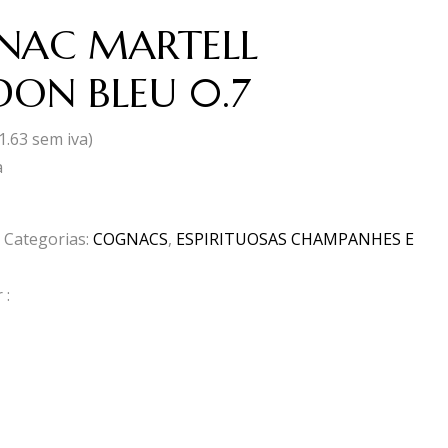
NAC MARTELL
ON BLEU 0.7
1.63
sem iva)
a
Categorias:
COGNACS
,
ESPIRITUOSAS CHAMPANHES E
 :