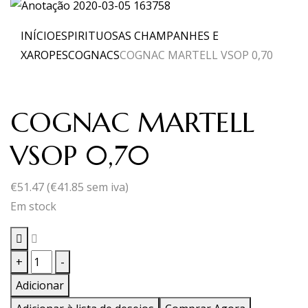
INÍCIO
ESPIRITUOSAS CHAMPANHES E
XAROPES
COGNACS
COGNAC MARTELL VSOP 0,70
COGNAC MARTELL
VSOP 0,70
€
51.47
(
€
41.85
sem iva)
Em stock
Quantidade
+
-
de
Adicionar
COGNAC