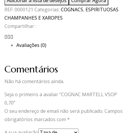
Adicionar à lista de desejos
Comprar Agora
MARTELL
REF:
0000121
Categorias:
COGNACS
,
ESPIRITUOSAS
VSOP
CHAMPANHES E XAROPES
0,70
Compartilhar :
Avaliações (0)
Comentários
Não há comentários ainda.
Seja o primeiro a avaliar “COGNAC MARTELL VSOP
0,70”
O seu endereço de email não será publicado.
Campos
obrigatórios marcados com
*
A sua avaliação