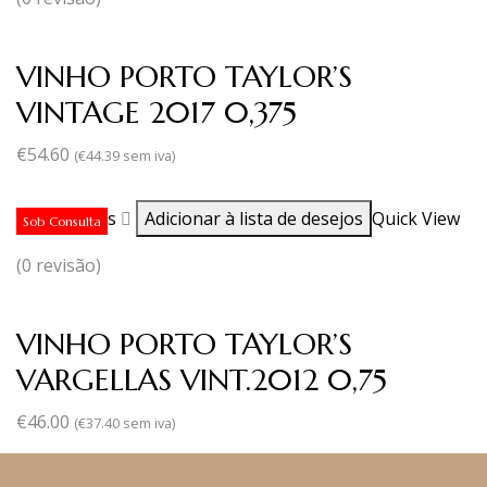
VINHO PORTO TAYLOR’S
VINTAGE 2017 0,375
€
54.60
(
€
44.39
sem iva)
Ler mais
Adicionar à lista de desejos
Quick View
Sob Consulta
(0 revisão)
VINHO PORTO TAYLOR’S
VARGELLAS VINT.2012 0,75
€
46.00
(
€
37.40
sem iva)