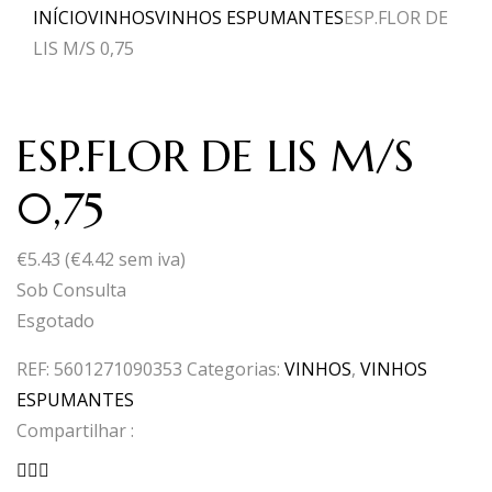
INÍCIO
VINHOS
VINHOS ESPUMANTES
ESP.FLOR DE
LIS M/S 0,75
ESP.FLOR DE LIS M/S
0,75
€
5.43
(
€
4.42
sem iva)
Sob Consulta
Esgotado
REF:
5601271090353
Categorias:
VINHOS
,
VINHOS
ESPUMANTES
Compartilhar :