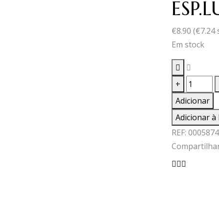
ESP.
€
8.90
(
€
7.24
Em stock
Quantid
+
de
Adicionar
ESP.LUIS
Adicionar à 
PATO
REF:
0005874
BAGA
Compartilhar
0.75