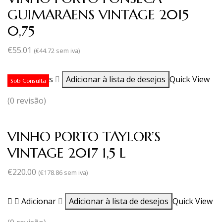
GUIMARAENS VINTAGE 2015
0,75
€
55.01
(
€
44.72
sem iva)
Ler mais
Adicionar à lista de desejos
Quick View
Sob Consulta
(0 revisão)
VINHO PORTO TAYLOR’S
VINTAGE 2017 1,5 L
€
220.00
(
€
178.86
sem iva)
Adicionar
Adicionar à lista de desejos
Quick View