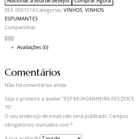
Adicionar à lista de desejos
Comprar Agora
RES.DOCE
REF:
0001514
Categorias:
VINHOS
,
VINHOS
75
ESPUMANTES
Compartilhar :
Avaliações (0)
Comentários
Não há comentários ainda.
Seja o primeiro a avaliar “ESP.MURGANHEIRA RES.DOCE
75”
O seu endereço de email não será publicado.
Campos
obrigatórios marcados com
*
A sua avaliação