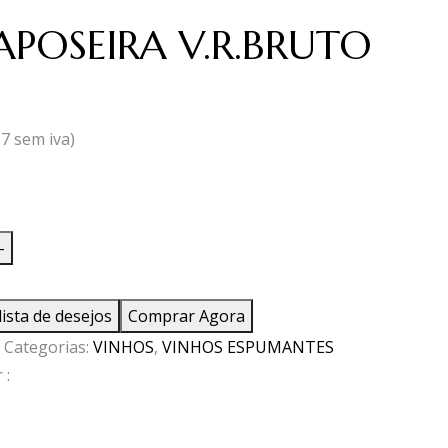
RAPOSEIRA V.R.BRUTO
57
sem iva)
ade
-
OSEIRA
lista de desejos
Comprar Agora
TO
Categorias:
VINHOS
,
VINHOS ESPUMANTES
 :