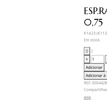
ESP.
0,75
€
14.23
(
€
11.
Em stock
Quantid
+
de
Adicionar
ESP.RAP
Adicionar à 
V.R.BRU
REF:
0004428
0,75
Compartilhar