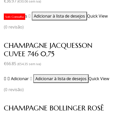
€
36.97
(
€
30.06
sem iva)
Ler mais
Adicionar à lista de desejos
Quick View
Sob Consulta
(0 revisão)
CHAMPAGNE JACQUESSON
CUVEE 746 0,75
€
66.85
(
€
54.35
sem iva)
Adicionar
Adicionar à lista de desejos
Quick View
(0 revisão)
CHAMPAGNE BOLLINGER ROSÊ