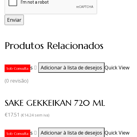
Produtos Relacionados
Ler mais
Adicionar à lista de desejos
Quick View
Sob Consulta
(0 revisão)
SAKE GEKKEIKAN 720 ML
€
17.51
(
€
14.24
sem iva)
Ler mais
Adicionar à lista de desejos
Quick View
Sob Consulta