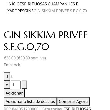
INÍCIO
ESPIRITUOSAS CHAMPANHES E
XAROPES
GINS
GIN SIKKIM PRIVEE S.E.G.0,70
GIN SIKKIM PRIVEE
S.E.G.0,70
€
38.00
(
€
30.89
sem iva)
Em stock
Quantidade
+
-
de
Adicionar
GIN
Adicionar à lista de desejos
Comprar Agora
SIKKIM
REF:
8410512008081
Categorias:
ESPIRITUOSAS