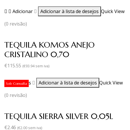
Adicionar
Adicionar à lista de desejos
Quick View
(0 revisão)
TEQUILA KOMOS ANEJO
CRISTALINO 0,70
€
115.55
(
€
93.94
sem iva)
Ler mais
Adicionar à lista de desejos
Quick View
Sob Consulta
(0 revisão)
TEQUILA SIERRA SILVER 0,05L
€
2.46
(
€
2.00
sem iva)