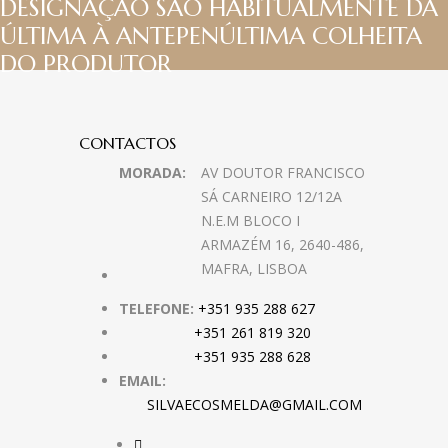
DESIGNAÇÃO SÃO HABITUALMENTE DA
ÚLTIMA À ANTEPENÚLTIMA COLHEITA
DO PRODUTOR
CONTACTOS
MORADA:
AV DOUTOR FRANCISCO
SÁ CARNEIRO 12/12A
N.E.M BLOCO I
ARMAZÉM 16, 2640-486,
MAFRA, LISBOA
TELEFONE:
+351 935 288 627
+351 261 819 320
+351 935 288 628
EMAIL:
SILVAECOSMELDA@GMAIL.COM