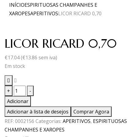
INÍCIO
ESPIRITUOSAS CHAMPANHES E
XAROPES
APERITIVOS
LICOR RICARD 0,70
LICOR RICARD 0,70
€
17.04
(
€
13.86
sem iva)
Em stock
Quantidade
+
-
de
Adicionar
LICOR
Adicionar à lista de desejos
Comprar Agora
RICARD
REF:
0002156
Categorias:
APERITIVOS
,
ESPIRITUOSAS
0,70
CHAMPANHES E XAROPES