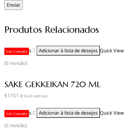
Produtos Relacionados
Ler mais
Adicionar à lista de desejos
Quick View
Sob Consulta
(0 revisão)
SAKE GEKKEIKAN 720 ML
€
17.51
(
€
14.24
sem iva)
Ler mais
Adicionar à lista de desejos
Quick View
Sob Consulta
(0 revisão)