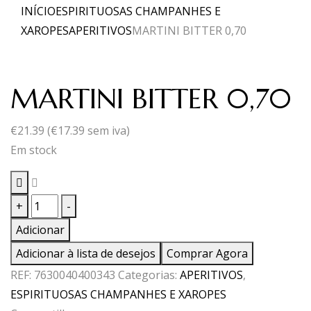
INÍCIO
ESPIRITUOSAS CHAMPANHES E
XAROPES
APERITIVOS
MARTINI BITTER 0,70
MARTINI BITTER 0,70
€
21.39
(
€
17.39
sem iva)
Em stock
Quantidade
+
-
de
Adicionar
MARTINI
Adicionar à lista de desejos
Comprar Agora
BITTER
REF:
7630040400343
Categorias:
APERITIVOS
,
0,70
ESPIRITUOSAS CHAMPANHES E XAROPES