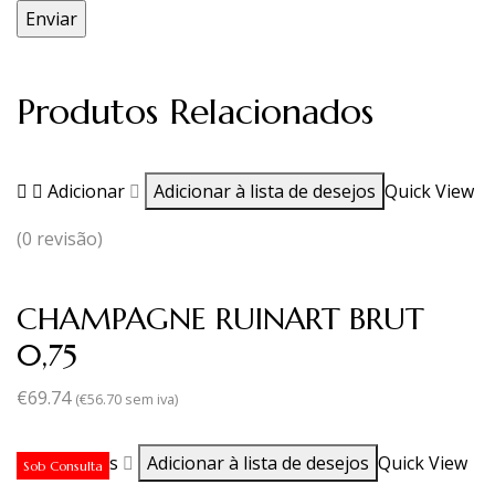
Produtos Relacionados
Adicionar
Adicionar à lista de desejos
Quick View
(0 revisão)
CHAMPAGNE RUINART BRUT
0,75
€
69.74
(
€
56.70
sem iva)
Ler mais
Adicionar à lista de desejos
Quick View
Sob Consulta