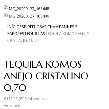
INÍCIO
ESPIRITUOSAS CHAMPANHES E
XAROPES
TEQUILLAS
TEQUILA KOMOS ANEJO
CRISTALINO 0,70
TEQUILA KOMOS
ANEJO CRISTALINO
0,70
€
115.55
(
€
93.94
sem iva)
Em stock