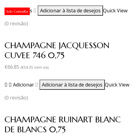
Ler mais
Adicionar à lista de desejos
Quick View
Sob Consulta
(0 revisão)
CHAMPAGNE JACQUESSON
CUVEE 746 0,75
€
66.85
(
€
54.35
sem iva)
Adicionar
Adicionar à lista de desejos
Quick View
(0 revisão)
CHAMPAGNE RUINART BLANC
DE BLANCS 0,75