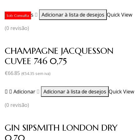
Ler mais
Adicionar à lista de desejos
Quick View
Sob Consulta
(0 revisão)
CHAMPAGNE JACQUESSON
CUVEE 746 0,75
€
66.85
(
€
54.35
sem iva)
Adicionar
Adicionar à lista de desejos
Quick View
(0 revisão)
GIN SIPSMITH LONDON DRY
0,70