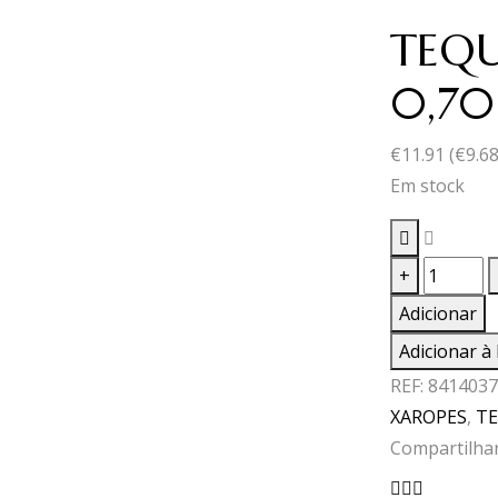
TEQU
0,70
€
11.91
(
€
9.6
Em stock
Quantid
+
de
Adicionar
TEQUILL
Adicionar à 
AGUAS
REF:
8414037
CALIENT
XAROPES
,
TE
0,70
Compartilhar