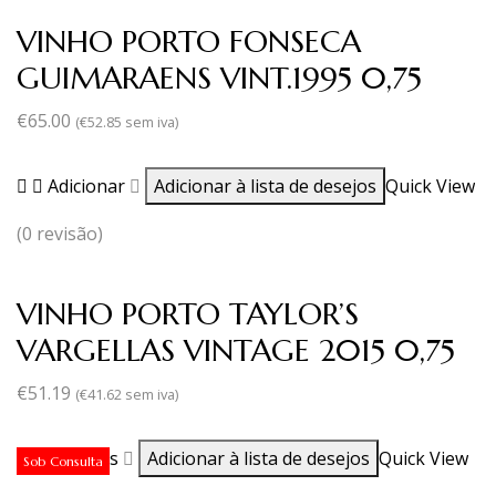
VINHO PORTO FONSECA
GUIMARAENS VINT.1995 0,75
€
65.00
(
€
52.85
sem iva)
Adicionar
Adicionar à lista de desejos
Quick View
(0 revisão)
VINHO PORTO TAYLOR’S
VARGELLAS VINTAGE 2015 0,75
€
51.19
(
€
41.62
sem iva)
Ler mais
Adicionar à lista de desejos
Quick View
Sob Consulta