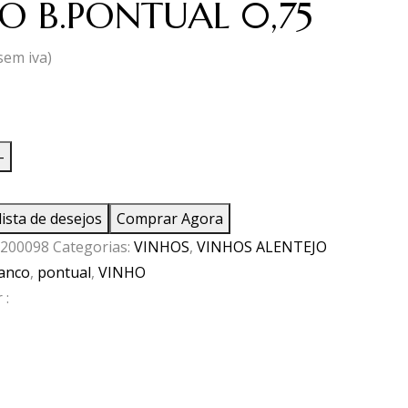
O B.PONTUAL 0,75
sem iva)
ade
-
lista de desejos
Comprar Agora
UAL
200098
Categorias:
VINHOS
,
VINHOS ALENTEJO
anco
,
pontual
,
VINHO
 :