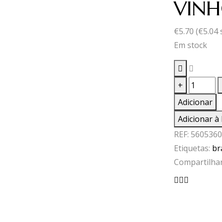
VINH
€
5.70
(
€
5.04
Em stock
Quantid
+
de
Adicionar
VINHO
Adicionar à 
B.PONT
REF:
5605360
0,75
Etiquetas:
br
Compartilhar