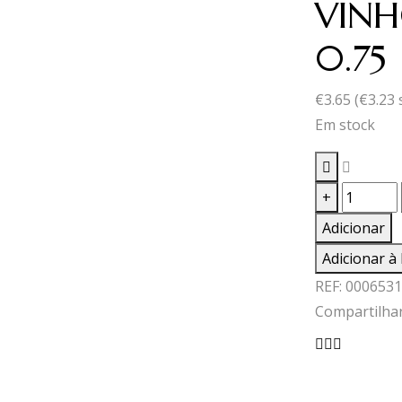
VINH
0.75
€
3.65
(
€
3.23
Em stock
Quantid
+
de
Adicionar
VINHO
Adicionar à 
B.PORCA
REF:
0006531
DE
Compartilhar
MURÇA
0.75