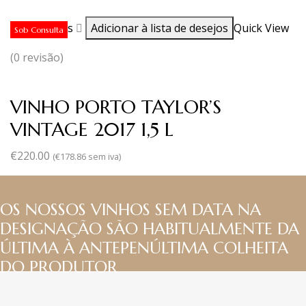
Ler mais
Adicionar à lista de desejos
Quick View
Sob Consulta
(0 revisão)
VINHO PORTO TAYLOR’S
VINTAGE 2017 1,5 L
€
220.00
(
€
178.86
sem iva)
OS NOSSOS VINHOS SEM DATA NA
DESIGNAÇÃO SÃO HABITUALMENTE DA
ÚLTIMA À ANTEPENÚLTIMA COLHEITA
DO PRODUTOR