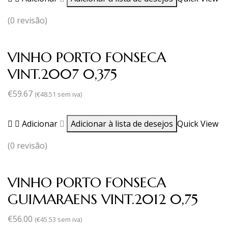
(0 revisão)
VINHO PORTO FONSECA
VINT.2007 0,375
€
59.67
(
€
48.51
sem iva)
Adicionar
Adicionar à lista de desejos
Quick View
(0 revisão)
VINHO PORTO FONSECA
GUIMARAENS VINT.2012 0,75
€
56.00
(
€
45.53
sem iva)