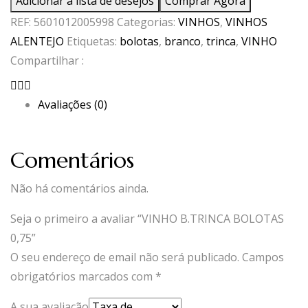
Adicionar à lista de desejos
Comprar Agora
B.TRINCA
REF:
5601012005998
Categorias:
VINHOS
,
VINHOS
BOLOTAS
ALENTEJO
Etiquetas:
bolotas
,
branco
,
trinca
,
VINHO
0,75
Compartilhar :
Avaliações (0)
Comentários
Não há comentários ainda.
Seja o primeiro a avaliar “VINHO B.TRINCA BOLOTAS
0,75”
O seu endereço de email não será publicado.
Campos
obrigatórios marcados com
*
A sua avaliação