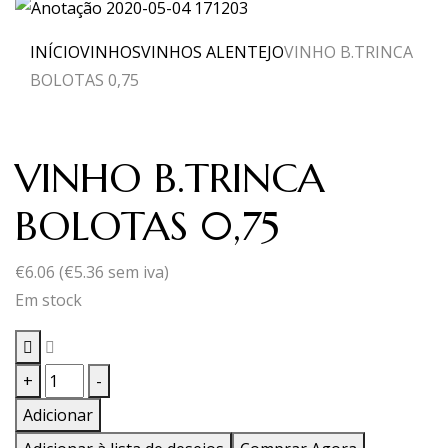
INÍCIO
VINHOS
VINHOS ALENTEJO
VINHO B.TRINCA
BOLOTAS 0,75
VINHO B.TRINCA
BOLOTAS 0,75
€
6.06
(
€
5.36
sem iva)
Em stock
Quantidade
+
-
de
Adicionar
VINHO