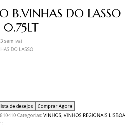
O B.VINHAS DO LASSO
 0.75LT
13
sem iva)
NHAS DO LASSO
ade
lista de desejos
Comprar Agora
S
810410
Categorias:
VINHOS
,
VINHOS REGIONAIS LISBOA
 :