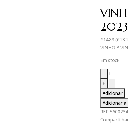
VINH
2023
€
14.83
(
€
13.
VINHO B.VI
Em stock
Quantid
+
-
de
Adicionar
VINHO
Adicionar à 
B.VINHA
REF:
5600234
DO
Compartilhar
LASSO