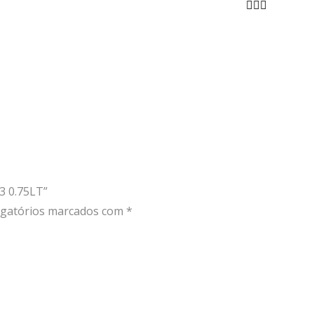
2023
0.75LT
3 0.75LT”
gatórios marcados com
*