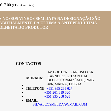
€
17.00
(
€
15.04
sem iva)
S NOSSOS VINHOS SEM DATA NA DESIGNAÇÃO SÃO
ABITUALMENTE DA ÚLTIMA À ANTEPENÚLTIMA
OLHEITA DO PRODUTOR
CONTACTOS
AV DOUTOR FRANCISCO SÁ
CARNEIRO 12/12A N.E.M
MORADA:
BLOCO I ARMAZÉM 16, 2640-
486, MAFRA, LISBOA
TELEFONE:
+351 935 288 627
+351 261 819 320
+351 935 288 628
EMAIL:
SILVAECOSMELDA@GMAIL.COM