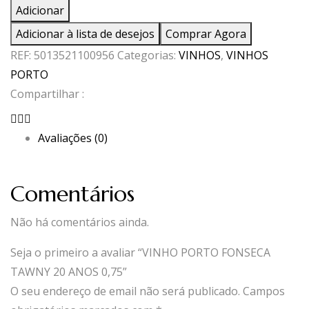
de
Adicionar
VINHO
Adicionar à lista de desejos
Comprar Agora
PORTO
REF:
5013521100956
Categorias:
VINHOS
,
VINHOS
FONSECA
PORTO
TAWNY
Compartilhar :
20
ANOS
Avaliações (0)
0,75
Comentários
Não há comentários ainda.
Seja o primeiro a avaliar “VINHO PORTO FONSECA
TAWNY 20 ANOS 0,75”
O seu endereço de email não será publicado.
Campos