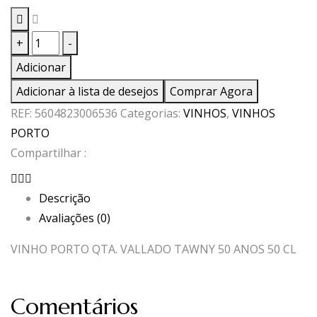
Quantidade
+
-
de
Adicionar
VINHO
Adicionar à lista de desejos
Comprar Agora
PORTO
REF:
5604823006536
Categorias:
VINHOS
,
VINHOS
QTA.
PORTO
VALLADO
Compartilhar :
TAWNY
50
Descrição
ANOS
Avaliações (0)
50
CL
VINHO PORTO QTA. VALLADO TAWNY 50 ANOS 50 CL
Comentários