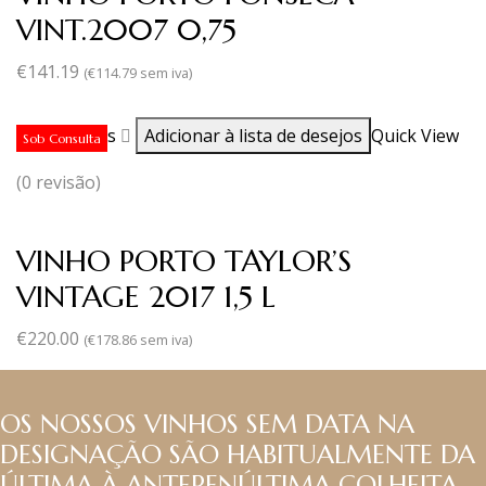
VINT.2007 0,75
€
141.19
(
€
114.79
sem iva)
Ler mais
Adicionar à lista de desejos
Quick View
Sob Consulta
(0 revisão)
VINHO PORTO TAYLOR’S
VINTAGE 2017 1,5 L
€
220.00
(
€
178.86
sem iva)
OS NOSSOS VINHOS SEM DATA NA
DESIGNAÇÃO SÃO HABITUALMENTE DA
ÚLTIMA À ANTEPENÚLTIMA COLHEITA