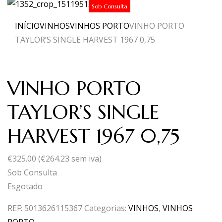
Sob Consulta
INÍCIO
VINHOS
VINHOS PORTO
VINHO PORTO
TAYLOR’S SINGLE HARVEST 1967 0,75
VINHO PORTO
TAYLOR’S SINGLE
HARVEST 1967 0,75
€
325.00
(
€
264.23
sem iva)
Sob Consulta
Esgotado
REF:
5013626115367
Categorias:
VINHOS
,
VINHOS