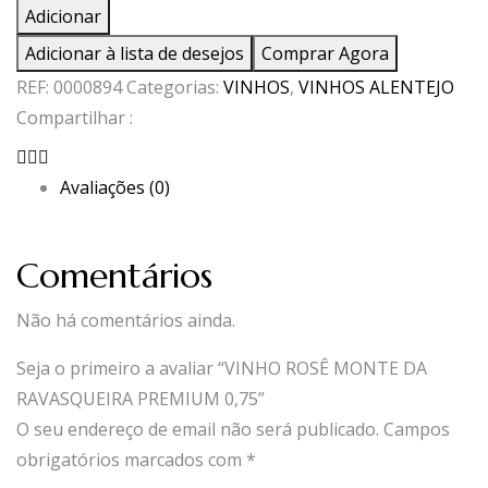
de
Adicionar
VINHO
Adicionar à lista de desejos
Comprar Agora
ROSÊ
REF:
0000894
Categorias:
VINHOS
,
VINHOS ALENTEJO
MONTE
Compartilhar :
DA
RAVASQUEIRA
Avaliações (0)
PREMIUM
0,75
Comentários
Não há comentários ainda.
Seja o primeiro a avaliar “VINHO ROSÊ MONTE DA
RAVASQUEIRA PREMIUM 0,75”
O seu endereço de email não será publicado.
Campos
obrigatórios marcados com
*