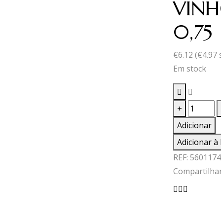
VINH
0,75
€
6.12
(
€
4.97
Em stock
Quantid
+
de
Adicionar
VINHO
Adicionar à 
ROSÊ
REF:
5601174
ORIGINA
Compartilhar
FREE
0,75