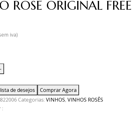
O ROSÊ ORIGINAL FREE
sem iva)
ade
-
lista de desejos
Comprar Agora
822006
Categorias:
VINHOS
,
VINHOS ROSÊS
L
 :