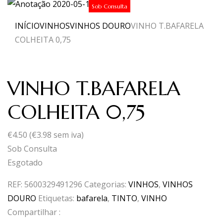
Sob Consulta
INÍCIO
VINHOS
VINHOS DOURO
VINHO T.BAFARELA
COLHEITA 0,75
VINHO T.BAFARELA
COLHEITA 0,75
€
4.50
(
€
3.98
sem iva)
Sob Consulta
Esgotado
REF:
5600329491296
Categorias:
VINHOS
,
VINHOS
DOURO
Etiquetas:
bafarela
,
TINTO
,
VINHO
Compartilhar :