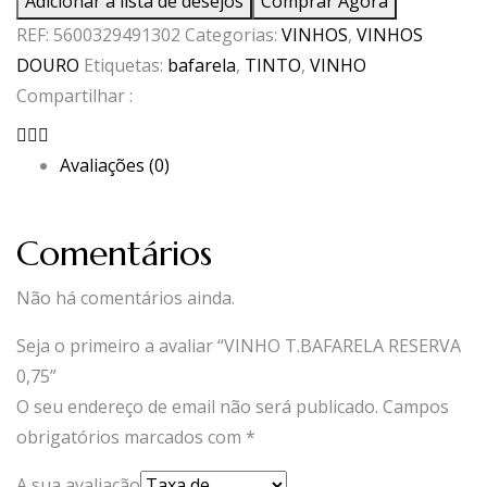
Adicionar à lista de desejos
Comprar Agora
T.BAFARELA
REF:
5600329491302
Categorias:
VINHOS
,
VINHOS
RESERVA
DOURO
Etiquetas:
bafarela
,
TINTO
,
VINHO
0,75
Compartilhar :
Avaliações (0)
Comentários
Não há comentários ainda.
Seja o primeiro a avaliar “VINHO T.BAFARELA RESERVA
0,75”
O seu endereço de email não será publicado.
Campos
obrigatórios marcados com
*
A sua avaliação