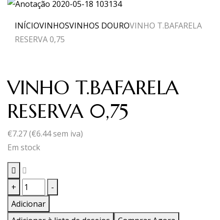
INÍCIO
VINHOS
VINHOS DOURO
VINHO T.BAFARELA
RESERVA 0,75
VINHO T.BAFARELA
RESERVA 0,75
€
7.27
(
€
6.44
sem iva)
Em stock
Quantidade
+
-
de
Adicionar
VINHO