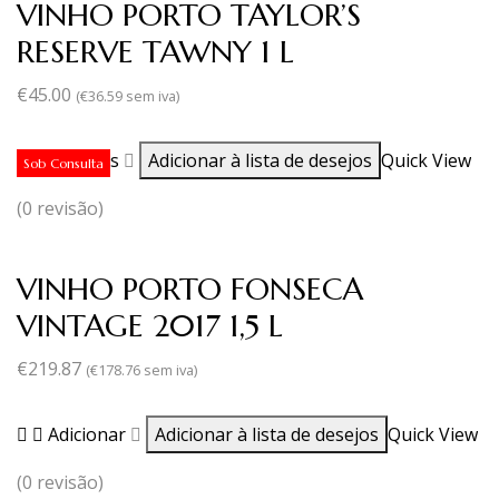
VINHO PORTO TAYLOR’S
RESERVE TAWNY 1 L
€
45.00
(
€
36.59
sem iva)
Ler mais
Adicionar à lista de desejos
Quick View
Sob Consulta
(0 revisão)
VINHO PORTO FONSECA
VINTAGE 2017 1,5 L
€
219.87
(
€
178.76
sem iva)
Adicionar
Adicionar à lista de desejos
Quick View
(0 revisão)