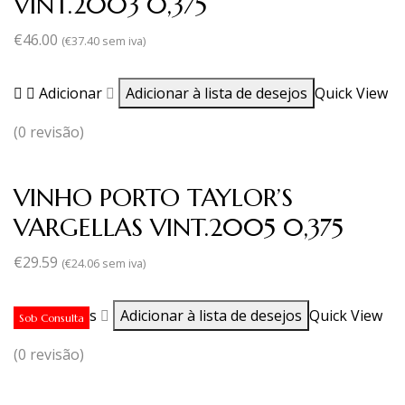
VINT.2003 0,375
€
46.00
(
€
37.40
sem iva)
Adicionar
Adicionar à lista de desejos
Quick View
(0 revisão)
VINHO PORTO TAYLOR’S
VARGELLAS VINT.2005 0,375
€
29.59
(
€
24.06
sem iva)
Ler mais
Adicionar à lista de desejos
Quick View
Sob Consulta
(0 revisão)