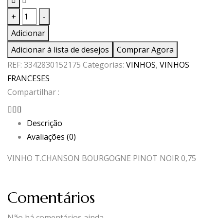
Quantidade
+
-
de
Adicionar
VINHO
Adicionar à lista de desejos
Comprar Agora
T.CHANSON
REF:
3342830152175
Categorias:
VINHOS
,
VINHOS
BOURGOGNE
FRANCESES
PINOT
Compartilhar :
NOIR
0,75
Descrição
Avaliações (0)
VINHO T.CHANSON BOURGOGNE PINOT NOIR 0,75
Comentários
Não há comentários ainda.