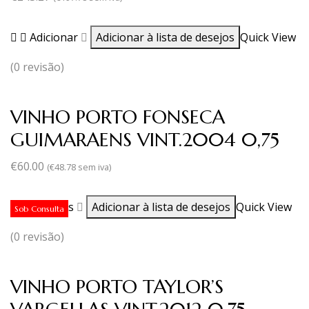
Adicionar
Adicionar à lista de desejos
Quick View
(0 revisão)
VINHO PORTO FONSECA
GUIMARAENS VINT.2004 0,75
€
60.00
(
€
48.78
sem iva)
Ler mais
Adicionar à lista de desejos
Quick View
Sob Consulta
(0 revisão)
VINHO PORTO TAYLOR’S