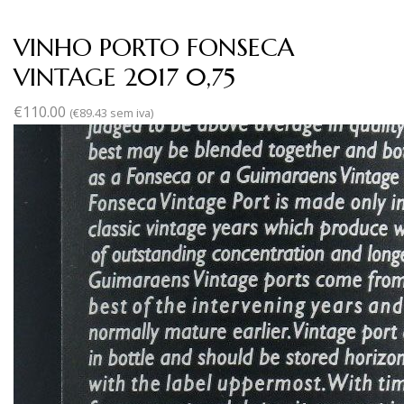
VINHO PORTO FONSECA
VINTAGE 2017 0,75
€
110.00
(
€
89.43
sem iva)