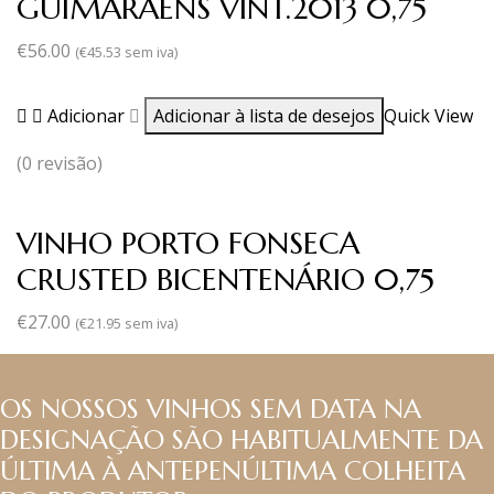
GUIMARAENS VINT.2013 0,75
€
56.00
(
€
45.53
sem iva)
Adicionar
Adicionar à lista de desejos
Quick View
(0 revisão)
VINHO PORTO FONSECA
CRUSTED BICENTENÁRIO 0,75
€
27.00
(
€
21.95
sem iva)
OS NOSSOS VINHOS SEM DATA NA
DESIGNAÇÃO SÃO HABITUALMENTE DA
ÚLTIMA À ANTEPENÚLTIMA COLHEITA