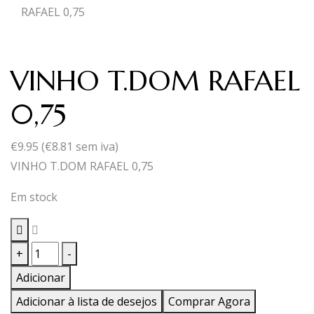
RAFAEL 0,75
VINHO T.DOM RAFAEL
0,75
€
9.95
(
€
8.81
sem iva)
VINHO T.DOM RAFAEL 0,75
Em stock
Quantidade
+
-
de
Adicionar
VINHO
Adicionar à lista de desejos
Comprar Agora
T.DOM