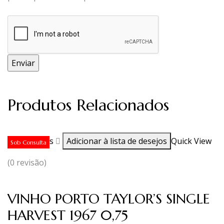
Produtos Relacionados
Ler mais
Adicionar à lista de desejos
Quick View
Sob Consulta
(0 revisão)
VINHO PORTO TAYLOR’S SINGLE
HARVEST 1967 0,75