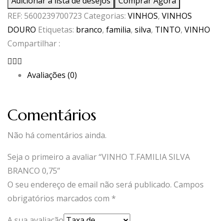
Adicionar à lista de desejos
Comprar Agora
T.FAMILIA
REF:
5600239700723
Categorias:
VINHOS
,
VINHOS
SILVA
DOURO
Etiquetas:
branco
,
familia
,
silva
,
TINTO
,
VINHO
BRANCO
Compartilhar :
0,75
Avaliações (0)
Comentários
Não há comentários ainda.
Seja o primeiro a avaliar “VINHO T.FAMILIA SILVA
BRANCO 0,75”
O seu endereço de email não será publicado.
Campos
obrigatórios marcados com
*
A sua avaliação