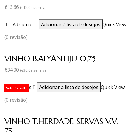
€
13.66
(
€
12.09
sem iva)
Adicionar
Adicionar à lista de desejos
Quick View
(0 revisão)
VINHO B.ALYANTIJU 0,75
€
34.00
(
€
30.09
sem iva)
Ler mais
Adicionar à lista de desejos
Quick View
Sob Consulta
(0 revisão)
VINHO T.HERDADE SERVAS V.V.
75