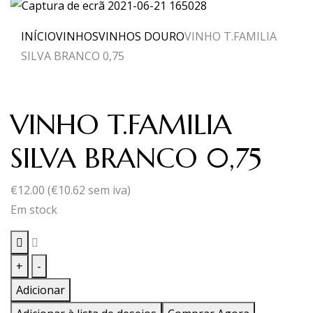
INÍCIO
VINHOS
VINHOS DOURO
VINHO T.FAMILIA
SILVA BRANCO 0,75
VINHO T.FAMILIA
SILVA BRANCO 0,75
€
12.00
(
€
10.62
sem iva)
Em stock
Quantidade
+
-
de
Adicionar
VINHO