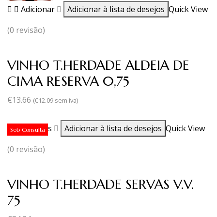
Adicionar
Adicionar à lista de desejos
Quick View
(0 revisão)
VINHO T.HERDADE ALDEIA DE
CIMA RESERVA 0,75
€
13.66
(
€
12.09
sem iva)
Ler mais
Adicionar à lista de desejos
Quick View
Sob Consulta
(0 revisão)
VINHO T.HERDADE SERVAS V.V.
75