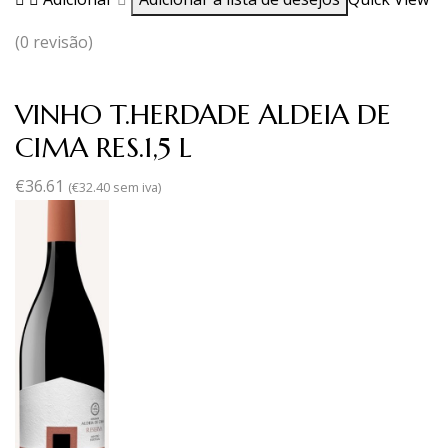
(0 revisão)
VINHO T.HERDADE ALDEIA DE
CIMA RES.1,5 L
€
36.61
(
€
32.40
sem iva)