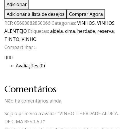
de
Adicionar
VINHO
Adicionar à lista de desejos
Comprar Agora
T.HERDADE
REF:
05600882850066
Categorias:
VINHOS
,
VINHOS
ALDEIA
ALENTEJO
Etiquetas:
aldeia
,
cima
,
herdade
,
reserva
,
DE
TINTO
,
VINHO
CIMA
Compartilhar :
RES.1,5
L
Avaliações (0)
Comentários
Não há comentários ainda.
Seja o primeiro a avaliar “VINHO T.HERDADE ALDEIA
DE CIMA RES.1,5 L”