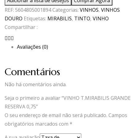
Adicionar à lista de desejos
Comprar Agora
T.MIRABILIS
REF:
5604805001894
Categorias:
VINHOS
,
VINHOS
GRANDE
DOURO
Etiquetas:
MIRABILIS
,
TINTO
,
VINHO
RESERVA
Compartilhar :
0,75
Avaliações (0)
Comentários
Não há comentários ainda.
Seja o primeiro a avaliar “VINHO T.MIRABILIS GRANDE
RESERVA 0,75”
O seu endereço de email não será publicado.
Campos
obrigatórios marcados com
*
A sua avaliação