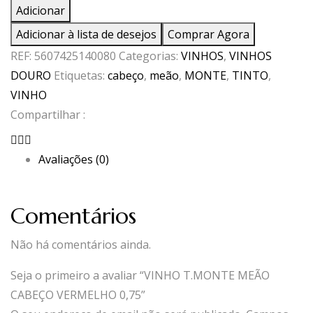
de
Adicionar
VINHO
Adicionar à lista de desejos
Comprar Agora
T.MONTE
REF:
5607425140080
Categorias:
VINHOS
,
VINHOS
MEÃO
DOURO
Etiquetas:
cabeço
,
meão
,
MONTE
,
TINTO
,
CABEÇO
VINHO
VERMELHO
Compartilhar :
0,75
Avaliações (0)
Comentários
Não há comentários ainda.
Seja o primeiro a avaliar “VINHO T.MONTE MEÃO
CABEÇO VERMELHO 0,75”