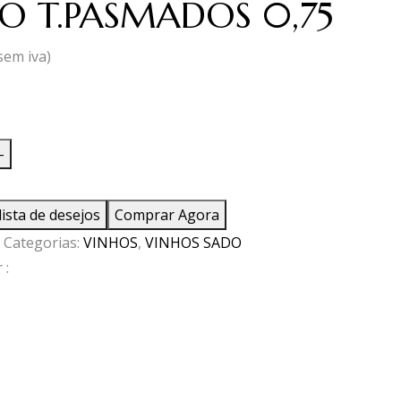
O T.PASMADOS 0,75
sem iva)
ade
-
lista de desejos
Comprar Agora
ADOS
Categorias:
VINHOS
,
VINHOS SADO
 :