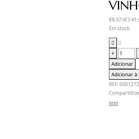
VINH
€
8.37
(
€
7.41
Em stock
Quantid
+
de
Adicionar
VINHO
Adicionar à 
T.PASM
REF:
0001272
0,75
Compartilhar