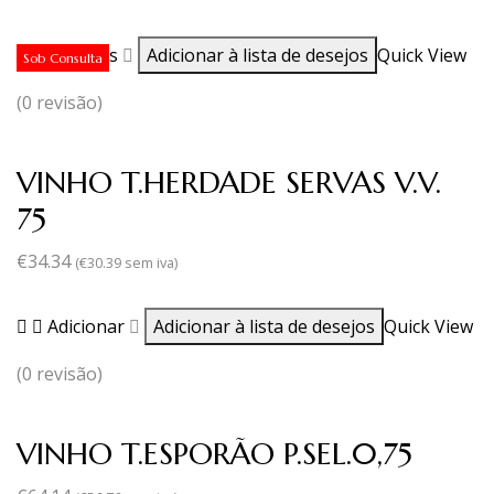
Ler mais
Adicionar à lista de desejos
Quick View
Sob Consulta
(0 revisão)
VINHO T.HERDADE SERVAS V.V.
75
€
34.34
(
€
30.39
sem iva)
Adicionar
Adicionar à lista de desejos
Quick View
(0 revisão)
VINHO T.ESPORÃO P.SEL.0,75