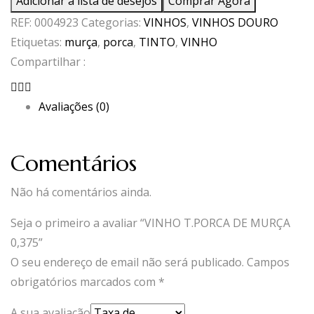
Adicionar à lista de desejos
Comprar Agora
T.PORCA
REF:
0004923
Categorias:
VINHOS
,
VINHOS DOURO
DE
Etiquetas:
murça
,
porca
,
TINTO
,
VINHO
MURÇA
Compartilhar :
0,375
Avaliações (0)
Comentários
Não há comentários ainda.
Seja o primeiro a avaliar “VINHO T.PORCA DE MURÇA
0,375”
O seu endereço de email não será publicado.
Campos
obrigatórios marcados com
*
A sua avaliação