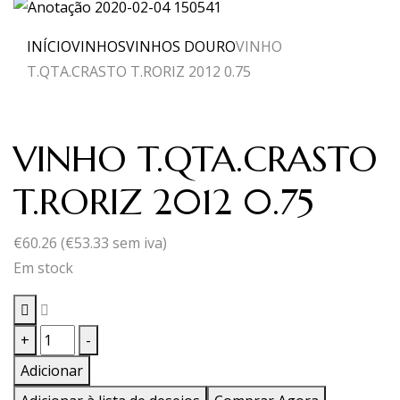
INÍCIO
VINHOS
VINHOS DOURO
VINHO
T.QTA.CRASTO T.RORIZ 2012 0.75
VINHO T.QTA.CRASTO
T.RORIZ 2012 0.75
€
60.26
(
€
53.33
sem iva)
Em stock
Quantidade
+
-
de
Adicionar
VINHO