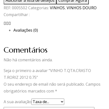
Adicionar à lista de desejos
Comprar Agora
T.QTA.CRASTO
REF:
0005502
Categorias:
VINHOS
,
VINHOS DOURO
T.RORIZ
Compartilhar :
2012
0.75
Avaliações (0)
Comentários
Não há comentários ainda.
Seja o primeiro a avaliar “VINHO T.QTA.CRASTO
T.RORIZ 2012 0.75”
O seu endereço de email não será publicado.
Campos
obrigatórios marcados com
*
A sua avaliação