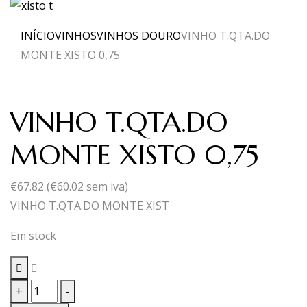
INÍCIO
VINHOS
VINHOS DOURO
VINHO T.QTA.DO
MONTE XISTO 0,75
VINHO T.QTA.DO
MONTE XISTO 0,75
€
67.82
(
€
60.02
sem iva)
VINHO T.QTA.DO MONTE XIST
Em stock
Quantidade
+
-