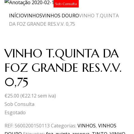
Sob Consulta
INÍCIO
VINHOS
VINHOS DOURO
VINHO T.QUINTA
DA FOZ GRANDE RES.V.V. 0,75
VINHO T.QUINTA DA
FOZ GRANDE RES.V.V.
0,75
€
25.00
(
€
22.12
sem iva)
Sob Consulta
Esgotado
REF:
5600200150113
Categorias:
VINHOS
,
VINHOS