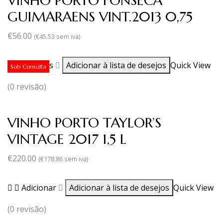
VINHO PORTO FONSECA
GUIMARAENS VINT.2013 0,75
€
56.00
(
€
45.53
sem iva)
Ler mais
Adicionar à lista de desejos
Quick View
Sob Consulta
(0 revisão)
VINHO PORTO TAYLOR’S
VINTAGE 2017 1,5 L
€
220.00
(
€
178.86
sem iva)
Adicionar
Adicionar à lista de desejos
Quick View
(0 revisão)