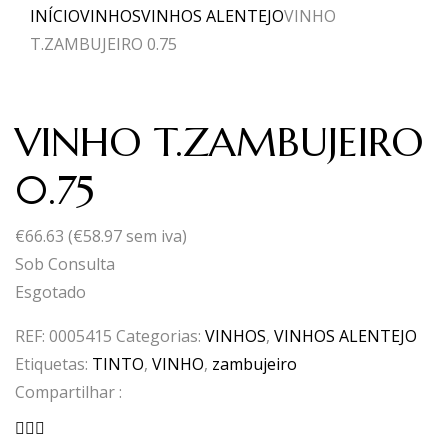
INÍCIO
VINHOS
VINHOS ALENTEJO
VINHO
T.ZAMBUJEIRO 0.75
VINHO T.ZAMBUJEIRO
0.75
€
66.63
(
€
58.97
sem iva)
Sob Consulta
Esgotado
REF:
0005415
Categorias:
VINHOS
,
VINHOS ALENTEJO
Etiquetas:
TINTO
,
VINHO
,
zambujeiro
Compartilhar :