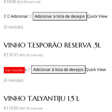
€
34.00
(
€
30.09
sem iva)
Adicionar
Adicionar à lista de desejos
Quick View
(0 revisão)
VINHO T.ESPORÃO RESERVA .5L
€
110.31
(
€
97.62
sem iva)
Ler mais
Adicionar à lista de desejos
Quick View
Sob Consulta
(0 revisão)
VINHO T.ALYANTIJU 1,5 L
€
110.00
(
€
97.35
sem iva)