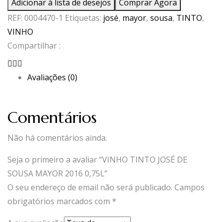
Adicionar à lista de desejos
Comprar Agora
TINTO
REF:
0004470-1
Etiquetas:
josé
,
mayor
,
sousa
,
TINTO
,
JOSÉ
VINHO
DE
Compartilhar :
SOUSA
MAYOR
Avaliações (0)
2016
0,75L
Comentários
Não há comentários ainda.
Seja o primeiro a avaliar “VINHO TINTO JOSÉ DE
SOUSA MAYOR 2016 0,75L”
O seu endereço de email não será publicado.
Campos
obrigatórios marcados com
*