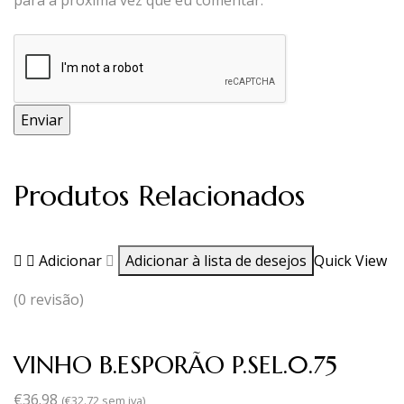
para a próxima vez que eu comentar.
Produtos Relacionados
Adicionar
Adicionar à lista de desejos
Quick View
(0 revisão)
VINHO B.ESPORÃO P.SEL.0.75
€
36.98
(
€
32.72
sem iva)