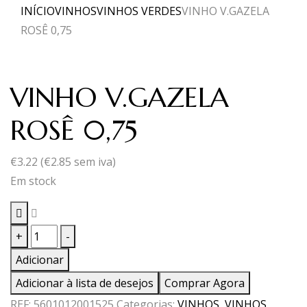
INÍCIO
VINHOS
VINHOS VERDES
VINHO V.GAZELA
ROSÊ 0,75
VINHO V.GAZELA
ROSÊ 0,75
€
3.22
(
€
2.85
sem iva)
Em stock
Quantidade
+
-
de
Adicionar
VINHO
Adicionar à lista de desejos
Comprar Agora
V.GAZELA
REF:
5601012001525
Categorias:
VINHOS
,
VINHOS